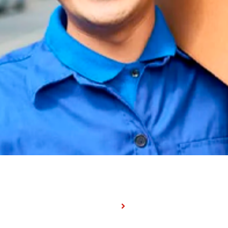
TUCIONAL
SAIBA MAIS
io
Guia De Entrega
car